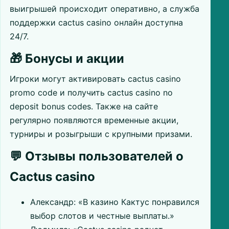
выигрышей происходит оперативно, а служба
поддержки cactus casino онлайн доступна
24/7.
🎁 Бонусы и акции
Игроки могут активировать cactus casino
promo code и получить cactus casino no
deposit bonus codes. Также на сайте
регулярно появляются временные акции,
турниры и розыгрыши с крупными призами.
💬 Отзывы пользователей о
Cactus casino
Александр: «В казино Кактус понравился
выбор слотов и честные выплаты.»