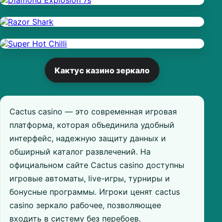
Кактус казино зеркало
Cactus casino — это современная игровая
платформа, которая объединила удобный
интерфейс, надежную защиту данных и
обширный каталог развлечений. На
официальном сайте Cactus casino доступны
игровые автоматы, live-игры, турниры и
бонусные программы. Игроки ценят cactus
casino зеркало рабочее, позволяющее
входить в систему без перебоев.