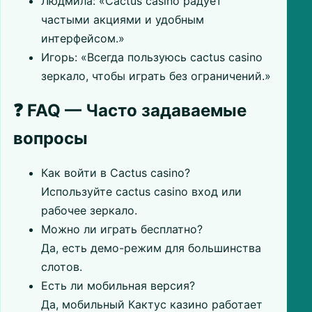
Людмила: «Cactus casino радует
частыми акциями и удобным
интерфейсом.»
Игорь: «Всегда пользуюсь cactus casino
зеркало, чтобы играть без ограничений.»
❓ FAQ — Часто задаваемые
вопросы
Как войти в Cactus casino?
Используйте cactus casino вход или
рабочее зеркало.
Можно ли играть бесплатно?
Да, есть демо-режим для большинства
слотов.
Есть ли мобильная версия?
Да, мобильный Кактус казино работает