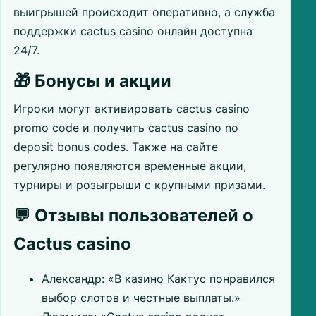
выигрышей происходит оперативно, а служба
поддержки cactus casino онлайн доступна
24/7.
🎁 Бонусы и акции
Игроки могут активировать cactus casino
promo code и получить cactus casino no
deposit bonus codes. Также на сайте
регулярно появляются временные акции,
турниры и розыгрыши с крупными призами.
💬 Отзывы пользователей о
Cactus casino
Александр: «В казино Кактус понравился
выбор слотов и честные выплаты.»