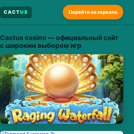
CACT
US
Перейти на зеркало
Cactus casino — официальный сайт
с широким выбором игр