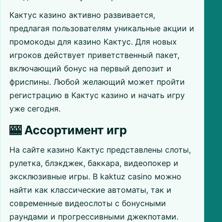
Кактус казино активно развивается,
предлагая пользователям уникальные акции и
промокоды для казино Кактус. Для новых
игроков действует приветственный пакет,
включающий бонус на первый депозит и
фриспины. Любой желающий может пройти
регистрацию в Кактус казино и начать игру
уже сегодня.
🎰 Ассортимент игр
На сайте казино Кактус представлены слоты,
рулетка, блэкджек, баккара, видеопокер и
эксклюзивные игры. В kaktuz casino можно
найти как классические автоматы, так и
современные видеослоты с бонусными
раундами и прогрессивными джекпотами.