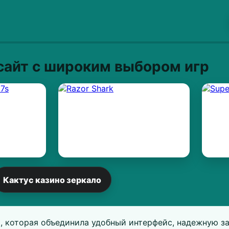
сайт с широким выбором игр
Кактус казино зеркало
а, которая объединила удобный интерфейс, надежную з