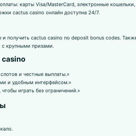
оплаты: карты Visa/MasterCard, электронные кошельки
ки cactus casino онлайн доступна 24/7.
и получить cactus casino no deposit bonus codes. Такж
 с крупными призами.
 casino
 слотов и честные выплаты.»
ями и удобным интерфейсом.»
, чтобы играть без ограничений.»
сы
кало.