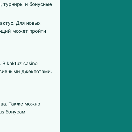
ы, турниры и бонусные
актус. Для новых
ающий может пройти
 В kaktuz casino
ссивными джекпотами.
тва. Также можно
us бонусам.