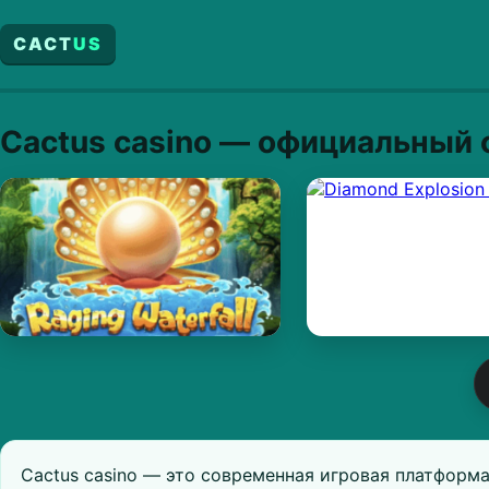
CACT
US
Cactus casino — официальный 
Cactus casino — это современная игровая платформ