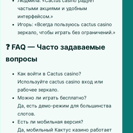
Людмила: «Cactus casino радует
частыми акциями и удобным
интерфейсом.»
Игорь: «Всегда пользуюсь cactus casino
зеркало, чтобы играть без ограничений.»
❓ FAQ — Часто задаваемые
вопросы
Как войти в Cactus casino?
Используйте cactus casino вход или
рабочее зеркало.
Можно ли играть бесплатно?
Да, есть демо-режим для большинства
слотов.
Есть ли мобильная версия?
Да, мобильный Кактус казино работает