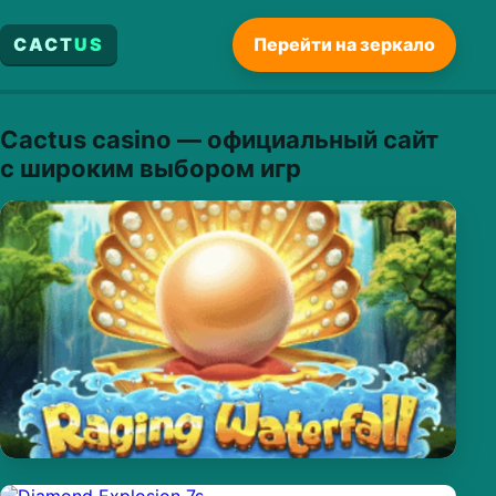
CACT
US
Перейти на зеркало
Cactus casino — официальный сайт
с широким выбором игр