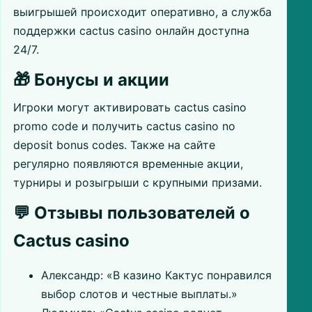
выигрышей происходит оперативно, а служба
поддержки cactus casino онлайн доступна
24/7.
🎁 Бонусы и акции
Игроки могут активировать cactus casino
promo code и получить cactus casino no
deposit bonus codes. Также на сайте
регулярно появляются временные акции,
турниры и розыгрыши с крупными призами.
💬 Отзывы пользователей о
Cactus casino
Александр: «В казино Кактус понравился
выбор слотов и честные выплаты.»