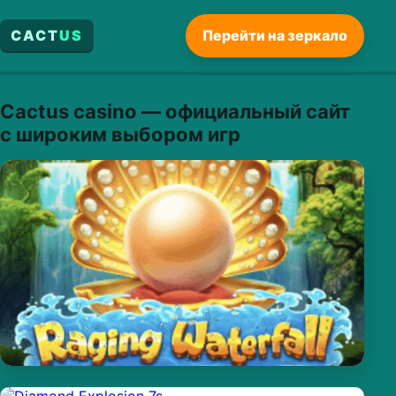
CACT
US
Перейти на зеркало
Cactus casino — официальный сайт
с широким выбором игр