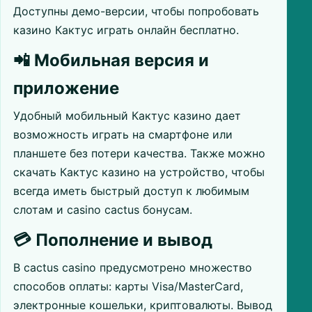
Доступны демо-версии, чтобы попробовать
казино Кактус играть онлайн бесплатно.
📲 Мобильная версия и
приложение
Удобный мобильный Кактус казино дает
возможность играть на смартфоне или
планшете без потери качества. Также можно
скачать Кактус казино на устройство, чтобы
всегда иметь быстрый доступ к любимым
слотам и casino cactus бонусам.
💳 Пополнение и вывод
В cactus casino предусмотрено множество
способов оплаты: карты Visa/MasterCard,
электронные кошельки, криптовалюты. Вывод