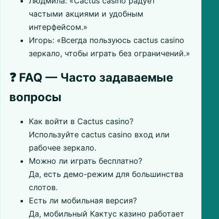
Людмила: «Cactus casino радует
частыми акциями и удобным
интерфейсом.»
Игорь: «Всегда пользуюсь cactus casino
зеркало, чтобы играть без ограничений.»
❓ FAQ — Часто задаваемые
вопросы
Как войти в Cactus casino?
Используйте cactus casino вход или
рабочее зеркало.
Можно ли играть бесплатно?
Да, есть демо-режим для большинства
слотов.
Есть ли мобильная версия?
Да, мобильный Кактус казино работает