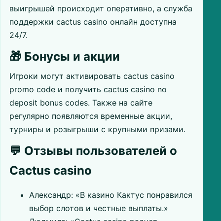
выигрышей происходит оперативно, а служба
поддержки cactus casino онлайн доступна
24/7.
🎁 Бонусы и акции
Игроки могут активировать cactus casino
promo code и получить cactus casino no
deposit bonus codes. Также на сайте
регулярно появляются временные акции,
турниры и розыгрыши с крупными призами.
💬 Отзывы пользователей о
Cactus casino
Александр: «В казино Кактус понравился
выбор слотов и честные выплаты.»