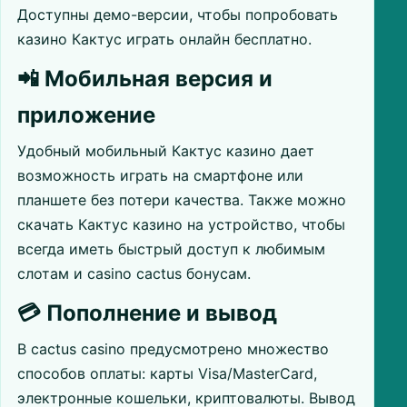
Доступны демо-версии, чтобы попробовать
казино Кактус играть онлайн бесплатно.
📲 Мобильная версия и
приложение
Удобный мобильный Кактус казино дает
возможность играть на смартфоне или
планшете без потери качества. Также можно
скачать Кактус казино на устройство, чтобы
всегда иметь быстрый доступ к любимым
слотам и casino cactus бонусам.
💳 Пополнение и вывод
В cactus casino предусмотрено множество
способов оплаты: карты Visa/MasterCard,
электронные кошельки, криптовалюты. Вывод