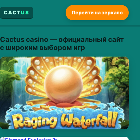
CACT
US
Перейти на зеркало
Cactus casino — официальный сайт
с широким выбором игр