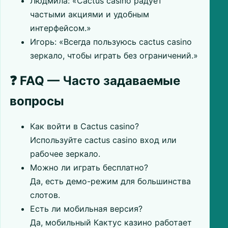
Людмила: «Cactus casino радует
частыми акциями и удобным
интерфейсом.»
Игорь: «Всегда пользуюсь cactus casino
зеркало, чтобы играть без ограничений.»
❓ FAQ — Часто задаваемые
вопросы
Как войти в Cactus casino?
Используйте cactus casino вход или
рабочее зеркало.
Можно ли играть бесплатно?
Да, есть демо-режим для большинства
слотов.
Есть ли мобильная версия?
Да, мобильный Кактус казино работает