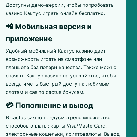
Доступны демо-версии, чтобы попробовать
казино Кактус играть онлайн бесплатно.
📲 Мобильная версия и
приложение
Удобный мобильный Кактус казино дает
возможность играть на смартфоне или
планшете без потери качества. Также можно
скачать Кактус казино на устройство, чтобы
всегда иметь быстрый доступ к любимым
слотам и casino cactus бонусам.
💳 Пополнение и вывод
В cactus casino предусмотрено множество
способов оплаты: карты Visa/MasterCard,
электронные кошельки, криптовалюты. Вывод