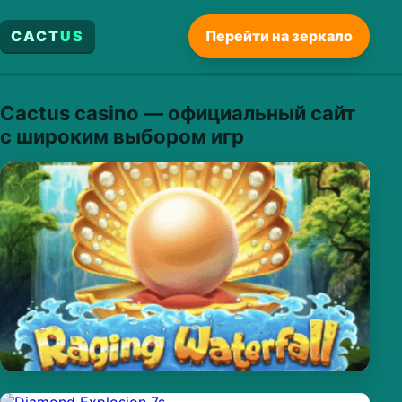
CACT
US
Перейти на зеркало
Cactus casino — официальный сайт
с широким выбором игр