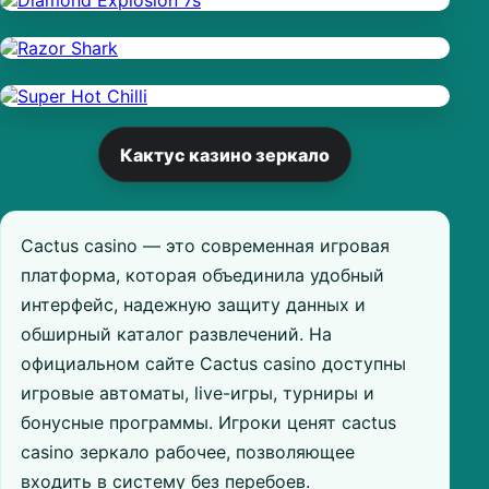
Кактус казино зеркало
Cactus casino — это современная игровая
платформа, которая объединила удобный
интерфейс, надежную защиту данных и
обширный каталог развлечений. На
официальном сайте Cactus casino доступны
игровые автоматы, live-игры, турниры и
бонусные программы. Игроки ценят cactus
casino зеркало рабочее, позволяющее
входить в систему без перебоев.