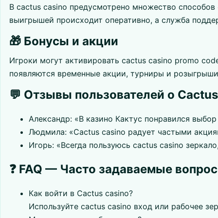
В cactus casino предусмотрено множество способов 
выигрышей происходит оперативно, а служба поддерж
🎁 Бонусы и акции
Игроки могут активировать cactus casino promo code 
появляются временные акции, турниры и розыгрыши
💬 Отзывы пользователей о Cactus
Александр: «В казино Кактус понравился выбор
Людмила: «Cactus casino радует частыми акци
Игорь: «Всегда пользуюсь cactus casino зеркало
❓ FAQ — Часто задаваемые вопро
Как войти в Cactus casino?
Используйте cactus casino вход или рабочее зер