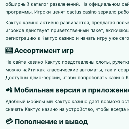
обширный каталог развлечений. На официальном сайт
программы. Игроки ценят cactus casino зеркало раб
Кактус казино активно развивается, предлагая поль
игроков действует приветственный пакет, включаю
регистрацию в Кактус казино и начать игру уже сего
🎰 Ассортимент игр
На сайте казино Кактус представлены слоты, рулетка
можно найти как классические автоматы, так и со
Доступны демо-версии, чтобы попробовать казино Ка
📲 Мобильная версия и приложени
Удобный мобильный Кактус казино дает возможность
скачать Кактус казино на устройство, чтобы всегда
💳 Пополнение и вывод