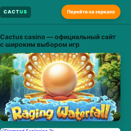
CACT
US
Перейти на зеркало
Cactus casino — официальный сайт
с широким выбором игр