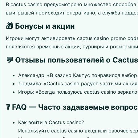
В cactus casino предусмотрено множество способов 
выигрышей происходит оперативно, а служба поддерж
🎁 Бонусы и акции
Игроки могут активировать cactus casino promo code 
появляются временные акции, турниры и розыгрыши
💬 Отзывы пользователей о Cactus
Александр: «В казино Кактус понравился выбор
Людмила: «Cactus casino радует частыми акци
Игорь: «Всегда пользуюсь cactus casino зеркало
❓ FAQ — Часто задаваемые вопро
Как войти в Cactus casino?
Используйте cactus casino вход или рабочее зер