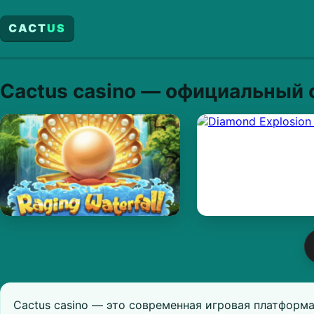
CACT
US
Cactus casino — официальный 
Cactus casino — это современная игровая платформ