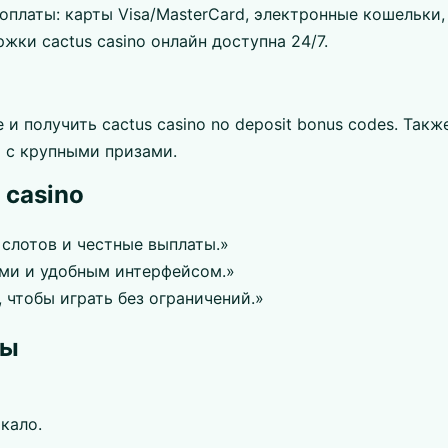
оплаты: карты Visa/MasterCard, электронные кошельки
ки cactus casino онлайн доступна 24/7.
и получить cactus casino no deposit bonus codes. Такж
 с крупными призами.
 casino
 слотов и честные выплаты.»
ями и удобным интерфейсом.»
, чтобы играть без ограничений.»
сы
кало.