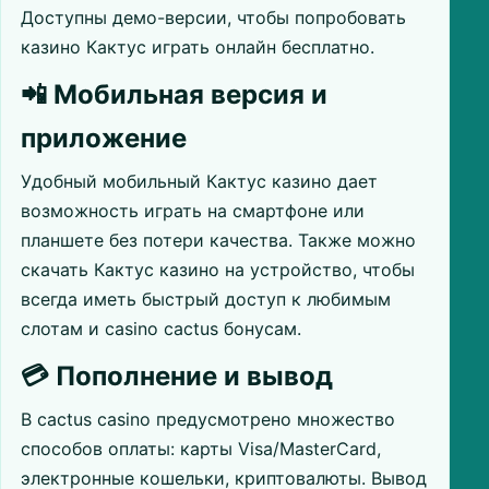
Доступны демо-версии, чтобы попробовать
казино Кактус играть онлайн бесплатно.
📲 Мобильная версия и
приложение
Удобный мобильный Кактус казино дает
возможность играть на смартфоне или
планшете без потери качества. Также можно
скачать Кактус казино на устройство, чтобы
всегда иметь быстрый доступ к любимым
слотам и casino cactus бонусам.
💳 Пополнение и вывод
В cactus casino предусмотрено множество
способов оплаты: карты Visa/MasterCard,
электронные кошельки, криптовалюты. Вывод