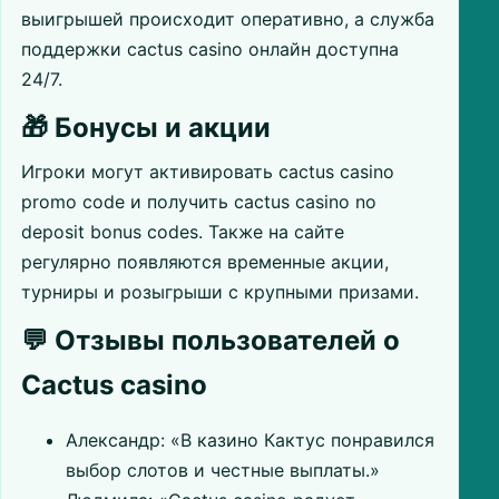
выигрышей происходит оперативно, а служба
поддержки cactus casino онлайн доступна
24/7.
🎁 Бонусы и акции
Игроки могут активировать cactus casino
promo code и получить cactus casino no
deposit bonus codes. Также на сайте
регулярно появляются временные акции,
турниры и розыгрыши с крупными призами.
💬 Отзывы пользователей о
Cactus casino
Александр: «В казино Кактус понравился
выбор слотов и честные выплаты.»