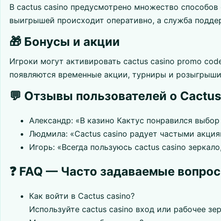
В cactus casino предусмотрено множество способов 
выигрышей происходит оперативно, а служба поддерж
🎁 Бонусы и акции
Игроки могут активировать cactus casino promo code 
появляются временные акции, турниры и розыгрыши
💬 Отзывы пользователей о Cactus
Александр: «В казино Кактус понравился выбор
Людмила: «Cactus casino радует частыми акци
Игорь: «Всегда пользуюсь cactus casino зеркало
❓ FAQ — Часто задаваемые вопро
Как войти в Cactus casino?
Используйте cactus casino вход или рабочее зер