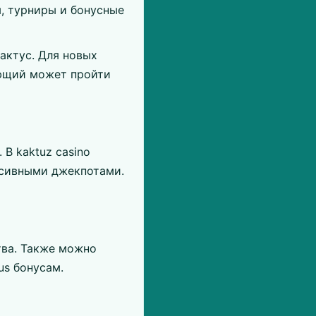
ы, турниры и бонусные
актус. Для новых
ающий может пройти
 В kaktuz casino
ссивными джекпотами.
тва. Также можно
us бонусам.