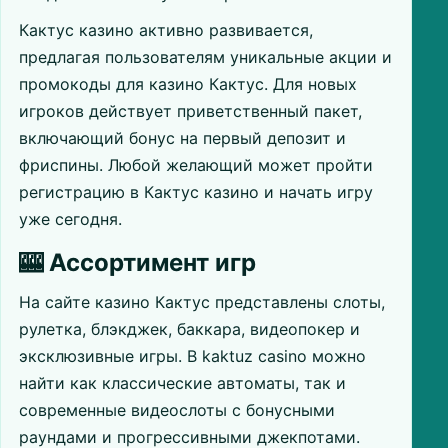
Кактус казино активно развивается,
предлагая пользователям уникальные акции и
промокоды для казино Кактус. Для новых
игроков действует приветственный пакет,
включающий бонус на первый депозит и
фриспины. Любой желающий может пройти
регистрацию в Кактус казино и начать игру
уже сегодня.
🎰 Ассортимент игр
На сайте казино Кактус представлены слоты,
рулетка, блэкджек, баккара, видеопокер и
эксклюзивные игры. В kaktuz casino можно
найти как классические автоматы, так и
современные видеослоты с бонусными
раундами и прогрессивными джекпотами.