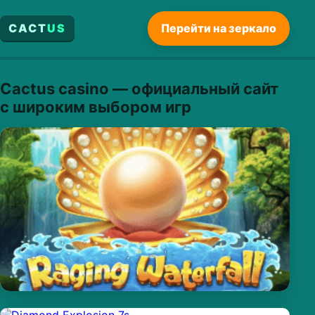
CACT
US
Перейти на зеркало
Cactus casino — официальный сайт
с широким выбором игр