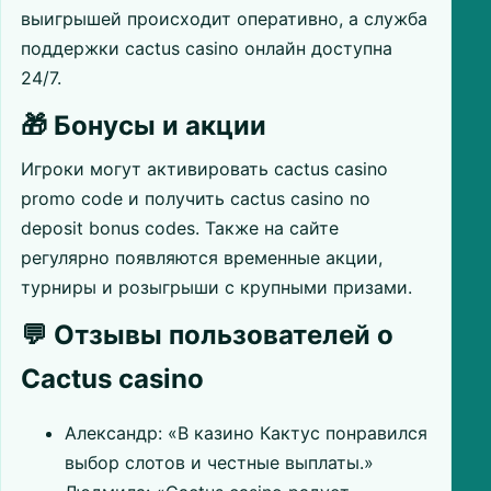
выигрышей происходит оперативно, а служба
поддержки cactus casino онлайн доступна
24/7.
🎁 Бонусы и акции
Игроки могут активировать cactus casino
promo code и получить cactus casino no
deposit bonus codes. Также на сайте
регулярно появляются временные акции,
турниры и розыгрыши с крупными призами.
💬 Отзывы пользователей о
Cactus casino
Александр: «В казино Кактус понравился
выбор слотов и честные выплаты.»