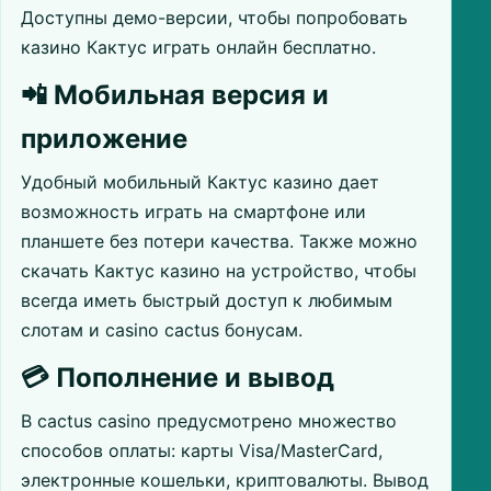
Доступны демо-версии, чтобы попробовать
казино Кактус играть онлайн бесплатно.
📲 Мобильная версия и
приложение
Удобный мобильный Кактус казино дает
возможность играть на смартфоне или
планшете без потери качества. Также можно
скачать Кактус казино на устройство, чтобы
всегда иметь быстрый доступ к любимым
слотам и casino cactus бонусам.
💳 Пополнение и вывод
В cactus casino предусмотрено множество
способов оплаты: карты Visa/MasterCard,
электронные кошельки, криптовалюты. Вывод