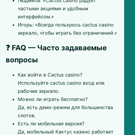
Людмила: «Cactus casino радует
частыми акциями и удобным
интерфейсом.»
Игорь: «Всегда пользуюсь cactus casino
зеркало, чтобы играть без ограничений.»
❓ FAQ — Часто задаваемые
вопросы
Как войти в Cactus casino?
Используйте cactus casino вход или
рабочее зеркало.
Можно ли играть бесплатно?
Да, есть демо-режим для большинства
слотов.
Есть ли мобильная версия?
Да, мобильный Кактус казино работает