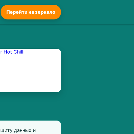
Перейти на зеркало
ащиту данных и