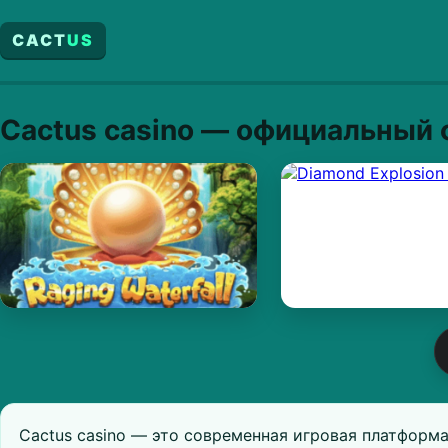
CACT
US
Cactus casino — официальный 
Cactus casino — это современная игровая платформ