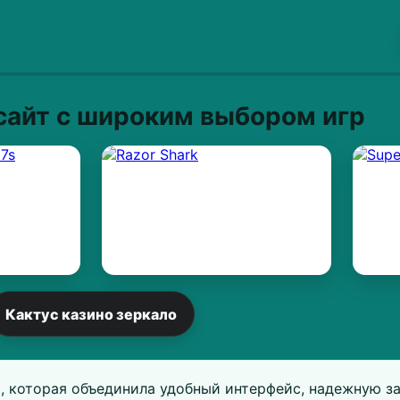
сайт с широким выбором игр
Кактус казино зеркало
а, которая объединила удобный интерфейс, надежную з