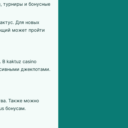
ы, турниры и бонусные
актус. Для новых
ающий может пройти
 В kaktuz casino
ссивными джекпотами.
тва. Также можно
us бонусам.