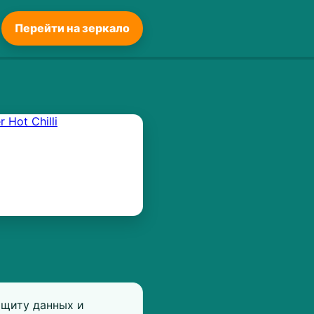
Перейти на зеркало
ащиту данных и