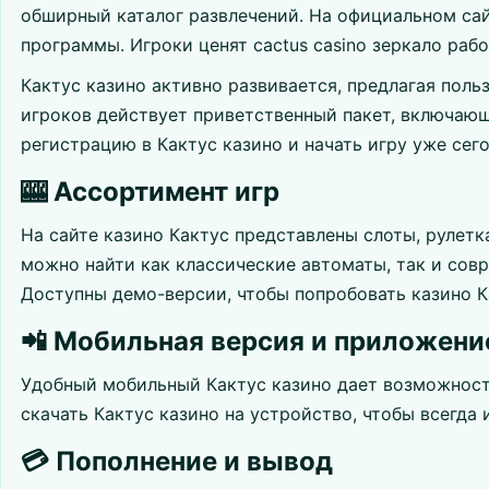
обширный каталог развлечений. На официальном сайт
программы. Игроки ценят cactus casino зеркало раб
Кактус казино активно развивается, предлагая поль
игроков действует приветственный пакет, включаю
регистрацию в Кактус казино и начать игру уже сего
🎰 Ассортимент игр
На сайте казино Кактус представлены слоты, рулетка
можно найти как классические автоматы, так и со
Доступны демо-версии, чтобы попробовать казино Ка
📲 Мобильная версия и приложени
Удобный мобильный Кактус казино дает возможность
скачать Кактус казино на устройство, чтобы всегда
💳 Пополнение и вывод