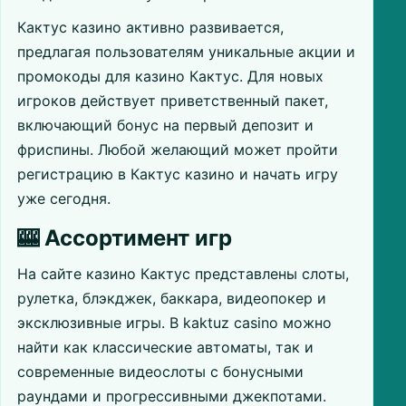
Кактус казино активно развивается,
предлагая пользователям уникальные акции и
промокоды для казино Кактус. Для новых
игроков действует приветственный пакет,
включающий бонус на первый депозит и
фриспины. Любой желающий может пройти
регистрацию в Кактус казино и начать игру
уже сегодня.
🎰 Ассортимент игр
На сайте казино Кактус представлены слоты,
рулетка, блэкджек, баккара, видеопокер и
эксклюзивные игры. В kaktuz casino можно
найти как классические автоматы, так и
современные видеослоты с бонусными
раундами и прогрессивными джекпотами.