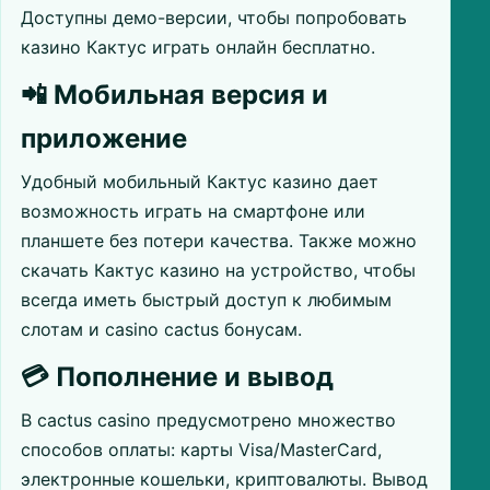
Доступны демо-версии, чтобы попробовать
казино Кактус играть онлайн бесплатно.
📲 Мобильная версия и
приложение
Удобный мобильный Кактус казино дает
возможность играть на смартфоне или
планшете без потери качества. Также можно
скачать Кактус казино на устройство, чтобы
всегда иметь быстрый доступ к любимым
слотам и casino cactus бонусам.
💳 Пополнение и вывод
В cactus casino предусмотрено множество
способов оплаты: карты Visa/MasterCard,
электронные кошельки, криптовалюты. Вывод