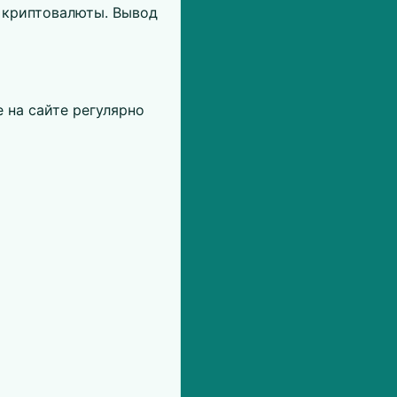
, криптовалюты. Вывод
е на сайте регулярно