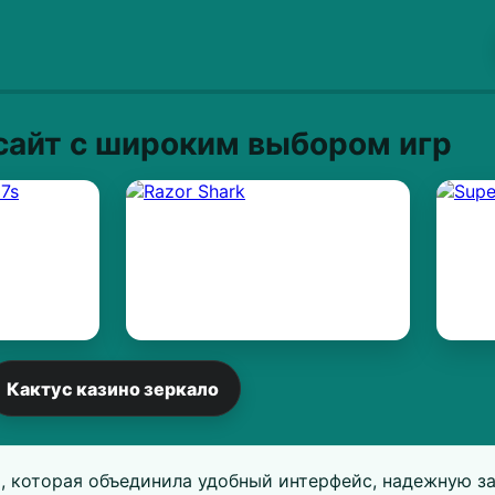
сайт с широким выбором игр
Кактус казино зеркало
а, которая объединила удобный интерфейс, надежную з