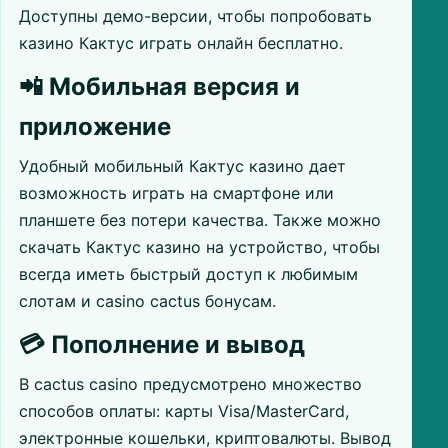
Доступны демо-версии, чтобы попробовать
казино Кактус играть онлайн бесплатно.
📲 Мобильная версия и
приложение
Удобный мобильный Кактус казино дает
возможность играть на смартфоне или
планшете без потери качества. Также можно
скачать Кактус казино на устройство, чтобы
всегда иметь быстрый доступ к любимым
слотам и casino cactus бонусам.
💳 Пополнение и вывод
В cactus casino предусмотрено множество
способов оплаты: карты Visa/MasterCard,
электронные кошельки, криптовалюты. Вывод