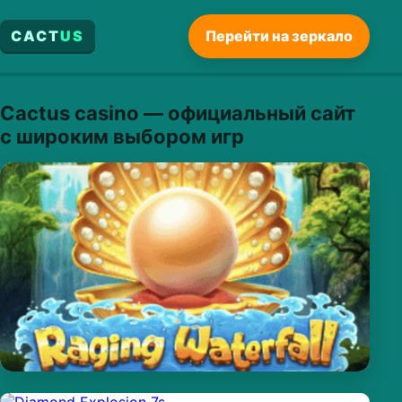
CACT
US
Перейти на зеркало
Cactus casino — официальный сайт
с широким выбором игр