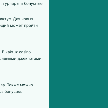
ы, турниры и бонусные
актус. Для новых
ающий может пройти
 В kaktuz casino
ссивными джекпотами.
тва. Также можно
us бонусам.