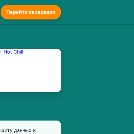
Перейти на зеркало
ащиту данных и