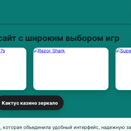
сайт с широким выбором игр
Кактус казино зеркало
а, которая объединила удобный интерфейс, надежную з