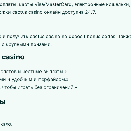
оплаты: карты Visa/MasterCard, электронные кошельки
ки cactus casino онлайн доступна 24/7.
и получить cactus casino no deposit bonus codes. Такж
 с крупными призами.
 casino
 слотов и честные выплаты.»
ями и удобным интерфейсом.»
, чтобы играть без ограничений.»
сы
кало.