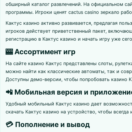
обширный каталог развлечений. На официальном сайт
программы. Игроки ценят cactus casino зеркало раб
Кактус казино активно развивается, предлагая поль
игроков действует приветственный пакет, включаю
регистрацию в Кактус казино и начать игру уже сего
🎰 Ассортимент игр
На сайте казино Кактус представлены слоты, рулетка
можно найти как классические автоматы, так и со
Доступны демо-версии, чтобы попробовать казино Ка
📲 Мобильная версия и приложени
Удобный мобильный Кактус казино дает возможность
скачать Кактус казино на устройство, чтобы всегда
💳 Пополнение и вывод