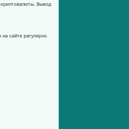
, криптовалюты. Вывод
е на сайте регулярно