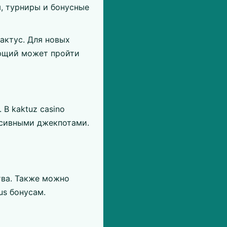
ы, турниры и бонусные
актус. Для новых
ающий может пройти
 В kaktuz casino
ссивными джекпотами.
тва. Также можно
us бонусам.