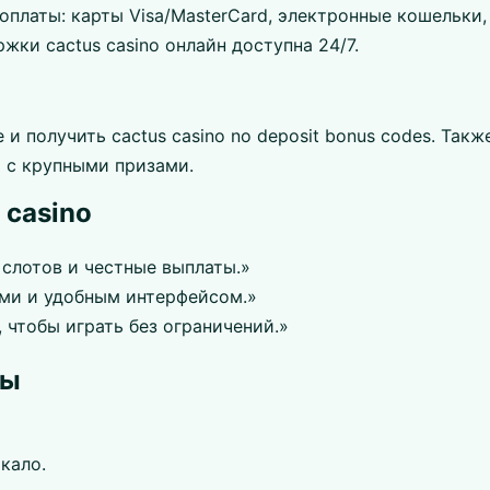
оплаты: карты Visa/MasterCard, электронные кошельки
ки cactus casino онлайн доступна 24/7.
и получить cactus casino no deposit bonus codes. Такж
 с крупными призами.
 casino
 слотов и честные выплаты.»
ями и удобным интерфейсом.»
, чтобы играть без ограничений.»
сы
кало.