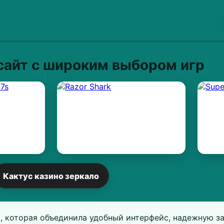
сайт с широким выбором игр
Кактус казино зеркало
а, которая объединила удобный интерфейс, надежную з