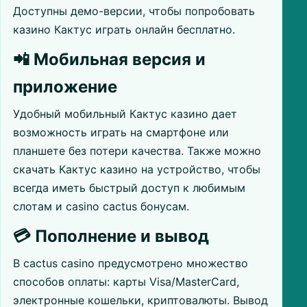
Доступны демо-версии, чтобы попробовать
казино Кактус играть онлайн бесплатно.
📲 Мобильная версия и
приложение
Удобный мобильный Кактус казино дает
возможность играть на смартфоне или
планшете без потери качества. Также можно
скачать Кактус казино на устройство, чтобы
всегда иметь быстрый доступ к любимым
слотам и casino cactus бонусам.
💳 Пополнение и вывод
В cactus casino предусмотрено множество
способов оплаты: карты Visa/MasterCard,
электронные кошельки, криптовалюты. Вывод