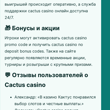
выигрышей происходит оперативно, а служба
поддержки cactus casino онлайн доступна
24/7.
🎁 Бонусы и акции
Игроки могут активировать cactus casino
promo code и получить cactus casino no
deposit bonus codes. Также на сайте
регулярно появляются временные акции,
турниры и розыгрыши с крупными призами.
💬 Отзывы пользователей о
Cactus casino
Александр: «В казино Кактус понравился
выбор слотов и честные выплаты.»