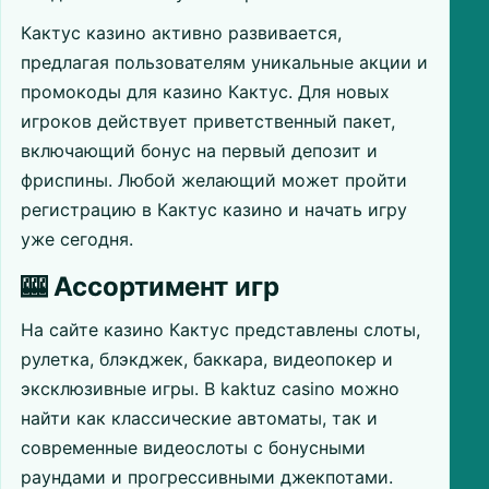
Кактус казино активно развивается,
предлагая пользователям уникальные акции и
промокоды для казино Кактус. Для новых
игроков действует приветственный пакет,
включающий бонус на первый депозит и
фриспины. Любой желающий может пройти
регистрацию в Кактус казино и начать игру
уже сегодня.
🎰 Ассортимент игр
На сайте казино Кактус представлены слоты,
рулетка, блэкджек, баккара, видеопокер и
эксклюзивные игры. В kaktuz casino можно
найти как классические автоматы, так и
современные видеослоты с бонусными
раундами и прогрессивными джекпотами.