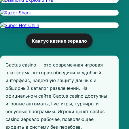
Кактус казино зеркало
Cactus casino — это современная игровая
платформа, которая объединила удобный
интерфейс, надежную защиту данных и
обширный каталог развлечений. На
официальном сайте Cactus casino доступны
игровые автоматы, live-игры, турниры и
бонусные программы. Игроки ценят cactus
casino зеркало рабочее, позволяющее
входить в систему без перебоев.