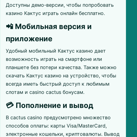
Доступны демо-версии, чтобы попробовать
казино Кактус играть онлайн бесплатно.
📲 Мобильная версия и
приложение
Удобный мобильный Кактус казино дает
возможность играть на смартфоне или
планшете без потери качества. Также можно
скачать Кактус казино на устройство, чтобы
всегда иметь быстрый доступ к любимым
слотам и casino cactus бонусам.
💳 Пополнение и вывод
В cactus casino предусмотрено множество
способов оплаты: карты Visa/MasterCard,
электронные кошельки, криптовалюты. Вывод