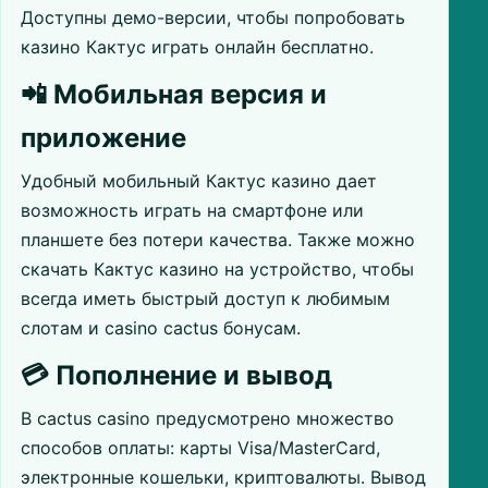
Доступны демо-версии, чтобы попробовать
казино Кактус играть онлайн бесплатно.
📲 Мобильная версия и
приложение
Удобный мобильный Кактус казино дает
возможность играть на смартфоне или
планшете без потери качества. Также можно
скачать Кактус казино на устройство, чтобы
всегда иметь быстрый доступ к любимым
слотам и casino cactus бонусам.
💳 Пополнение и вывод
В cactus casino предусмотрено множество
способов оплаты: карты Visa/MasterCard,
электронные кошельки, криптовалюты. Вывод