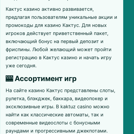
Кактус казино активно развивается,
предлагая пользователям уникальные акции и
промокоды для казино Кактус. Для новых
игроков действует приветственный пакет,
включающий бонус на первый депозит и
фриспины. Любой желающий может пройти
регистрацию в Кактус казино и начать игру
уже сегодня.
🎰 Ассортимент игр
На сайте казино Кактус представлены слоты,
рулетка, блэкджек, баккара, видеопокер и
эксклюзивные игры. В kaktuz casino можно
найти как классические автоматы, так и
современные видеослоты с бонусными
раундами и прогрессивными джекпотами.