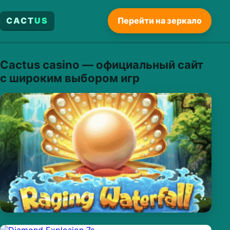
CACT
US
Перейти на зеркало
Cactus casino — официальный сайт
с широким выбором игр