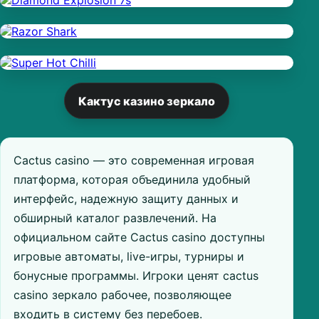
Кактус казино зеркало
Cactus casino — это современная игровая
платформа, которая объединила удобный
интерфейс, надежную защиту данных и
обширный каталог развлечений. На
официальном сайте Cactus casino доступны
игровые автоматы, live-игры, турниры и
бонусные программы. Игроки ценят cactus
casino зеркало рабочее, позволяющее
входить в систему без перебоев.