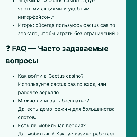
Людмила: «Cactus casino радует
частыми акциями и удобным
интерфейсом.»
Игорь: «Всегда пользуюсь cactus casino
зеркало, чтобы играть без ограничений.»
❓ FAQ — Часто задаваемые
вопросы
Как войти в Cactus casino?
Используйте cactus casino вход или
рабочее зеркало.
Можно ли играть бесплатно?
Да, есть демо-режим для большинства
слотов.
Есть ли мобильная версия?
Да, мобильный Кактус казино работает