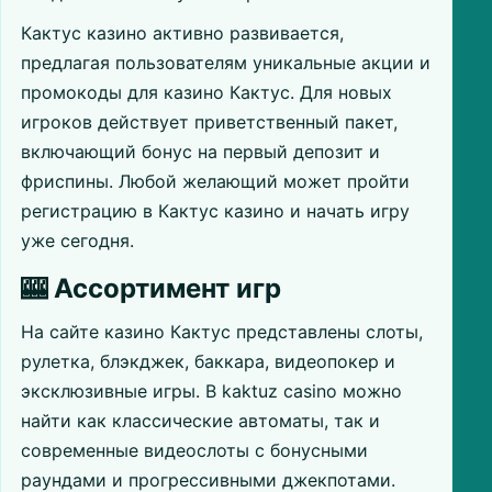
Кактус казино активно развивается,
предлагая пользователям уникальные акции и
промокоды для казино Кактус. Для новых
игроков действует приветственный пакет,
включающий бонус на первый депозит и
фриспины. Любой желающий может пройти
регистрацию в Кактус казино и начать игру
уже сегодня.
🎰 Ассортимент игр
На сайте казино Кактус представлены слоты,
рулетка, блэкджек, баккара, видеопокер и
эксклюзивные игры. В kaktuz casino можно
найти как классические автоматы, так и
современные видеослоты с бонусными
раундами и прогрессивными джекпотами.