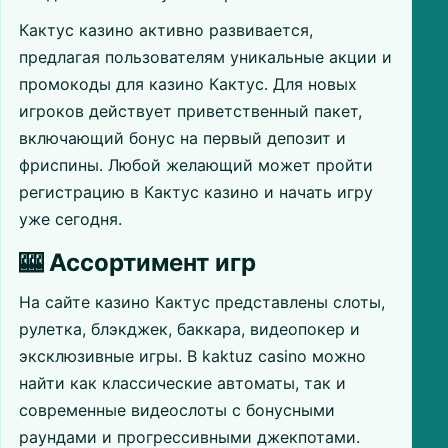
Кактус казино активно развивается,
предлагая пользователям уникальные акции и
промокоды для казино Кактус. Для новых
игроков действует приветственный пакет,
включающий бонус на первый депозит и
фриспины. Любой желающий может пройти
регистрацию в Кактус казино и начать игру
уже сегодня.
🎰 Ассортимент игр
На сайте казино Кактус представлены слоты,
рулетка, блэкджек, баккара, видеопокер и
эксклюзивные игры. В kaktuz casino можно
найти как классические автоматы, так и
современные видеослоты с бонусными
раундами и прогрессивными джекпотами.