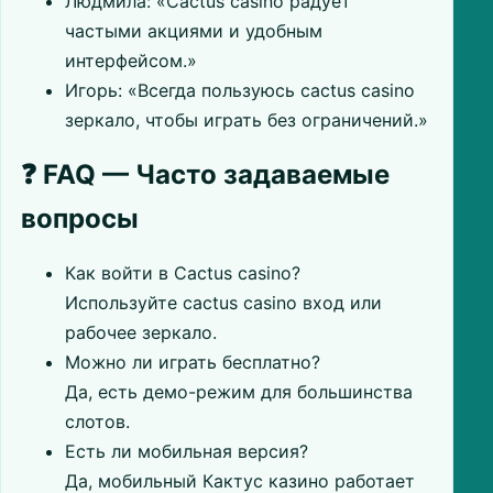
Людмила: «Cactus casino радует
частыми акциями и удобным
интерфейсом.»
Игорь: «Всегда пользуюсь cactus casino
зеркало, чтобы играть без ограничений.»
❓ FAQ — Часто задаваемые
вопросы
Как войти в Cactus casino?
Используйте cactus casino вход или
рабочее зеркало.
Можно ли играть бесплатно?
Да, есть демо-режим для большинства
слотов.
Есть ли мобильная версия?
Да, мобильный Кактус казино работает