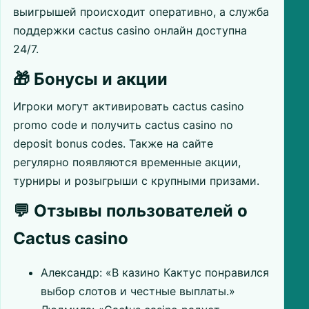
выигрышей происходит оперативно, а служба
поддержки cactus casino онлайн доступна
24/7.
🎁 Бонусы и акции
Игроки могут активировать cactus casino
promo code и получить cactus casino no
deposit bonus codes. Также на сайте
регулярно появляются временные акции,
турниры и розыгрыши с крупными призами.
💬 Отзывы пользователей о
Cactus casino
Александр: «В казино Кактус понравился
выбор слотов и честные выплаты.»