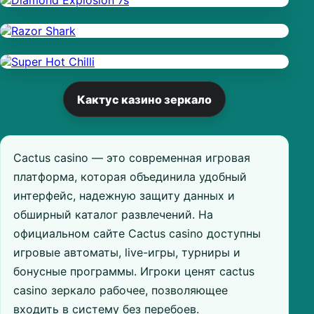
Кактус казино зеркало
Cactus casino — это современная игровая
платформа, которая объединила удобный
интерфейс, надежную защиту данных и
обширный каталог развлечений. На
официальном сайте Cactus casino доступны
игровые автоматы, live-игры, турниры и
бонусные программы. Игроки ценят cactus
casino зеркало рабочее, позволяющее
входить в систему без перебоев.