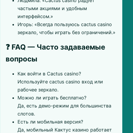
Людмила: «Cactus casino радует
частыми акциями и удобным
интерфейсом.»
Игорь: «Всегда пользуюсь cactus casino
зеркало, чтобы играть без ограничений.»
❓ FAQ — Часто задаваемые
вопросы
Как войти в Cactus casino?
Используйте cactus casino вход или
рабочее зеркало.
Можно ли играть бесплатно?
Да, есть демо-режим для большинства
слотов.
Есть ли мобильная версия?
Да, мобильный Кактус казино работает