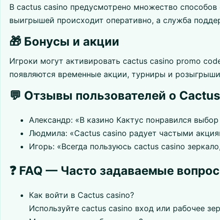
В cactus casino предусмотрено множество способов 
выигрышей происходит оперативно, а служба поддерж
🎁 Бонусы и акции
Игроки могут активировать cactus casino promo code 
появляются временные акции, турниры и розыгрыши
💬 Отзывы пользователей о Cactus
Александр: «В казино Кактус понравился выбор
Людмила: «Cactus casino радует частыми акци
Игорь: «Всегда пользуюсь cactus casino зеркало
❓ FAQ — Часто задаваемые вопро
Как войти в Cactus casino?
Используйте cactus casino вход или рабочее зер