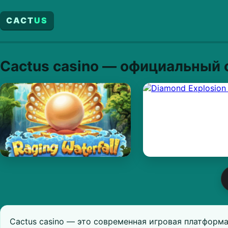
CACT
US
Cactus casino — официальный 
Cactus casino — это современная игровая платформ