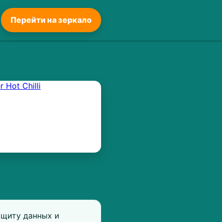
Перейти на зеркало
ащиту данных и