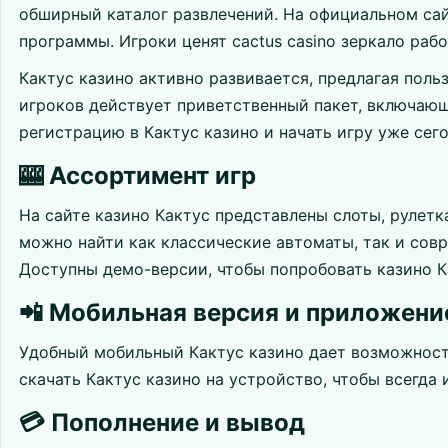
обширный каталог развлечений. На официальном сайт
программы. Игроки ценят cactus casino зеркало раб
Кактус казино активно развивается, предлагая поль
игроков действует приветственный пакет, включаю
регистрацию в Кактус казино и начать игру уже сего
🎰 Ассортимент игр
На сайте казино Кактус представлены слоты, рулетка
можно найти как классические автоматы, так и со
Доступны демо-версии, чтобы попробовать казино Ка
📲 Мобильная версия и приложени
Удобный мобильный Кактус казино дает возможность
скачать Кактус казино на устройство, чтобы всегда
💳 Пополнение и вывод