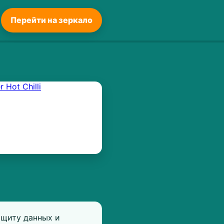
Перейти на зеркало
ащиту данных и