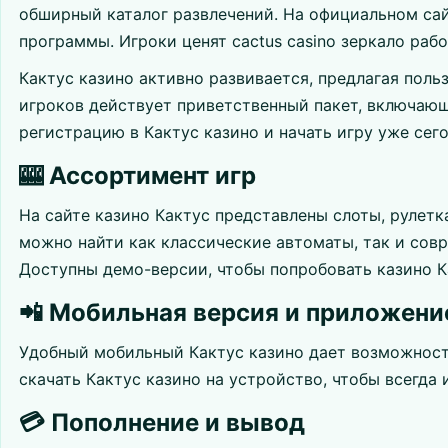
обширный каталог развлечений. На официальном сайт
программы. Игроки ценят cactus casino зеркало раб
Кактус казино активно развивается, предлагая поль
игроков действует приветственный пакет, включаю
регистрацию в Кактус казино и начать игру уже сего
🎰 Ассортимент игр
На сайте казино Кактус представлены слоты, рулетка
можно найти как классические автоматы, так и со
Доступны демо-версии, чтобы попробовать казино Ка
📲 Мобильная версия и приложени
Удобный мобильный Кактус казино дает возможность
скачать Кактус казино на устройство, чтобы всегда
💳 Пополнение и вывод