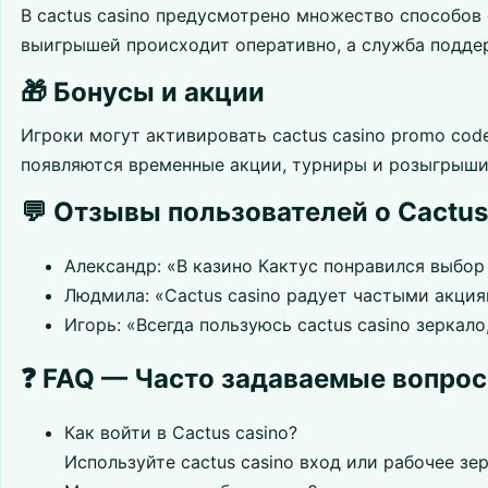
В cactus casino предусмотрено множество способов 
выигрышей происходит оперативно, а служба поддерж
🎁 Бонусы и акции
Игроки могут активировать cactus casino promo code 
появляются временные акции, турниры и розыгрыши
💬 Отзывы пользователей о Cactus
Александр: «В казино Кактус понравился выбор
Людмила: «Cactus casino радует частыми акци
Игорь: «Всегда пользуюсь cactus casino зеркало
❓ FAQ — Часто задаваемые вопро
Как войти в Cactus casino?
Используйте cactus casino вход или рабочее зер