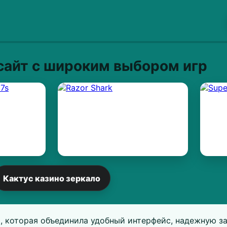
сайт с широким выбором игр
Кактус казино зеркало
а, которая объединила удобный интерфейс, надежную з