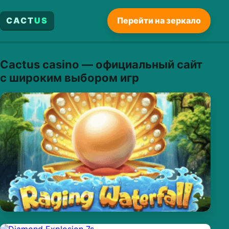
CACT
US
Перейти на зеркало
Cactus casino — официальный сайт
с широким выбором игр