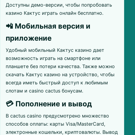
Доступны демо-версии, чтобы попробовать
казино Кактус играть онлайн бесплатно.
📲 Мобильная версия и
приложение
Удобный мобильный Кактус казино дает
возможность играть на смартфоне или
планшете без потери качества. Также можно
скачать Кактус казино на устройство, чтобы
всегда иметь быстрый доступ к любимым
слотам и casino cactus бонусам.
💳 Пополнение и вывод
В cactus casino предусмотрено множество
способов оплаты: карты Visa/MasterCard,
электронные кошельки, криптовалюты. Вывод