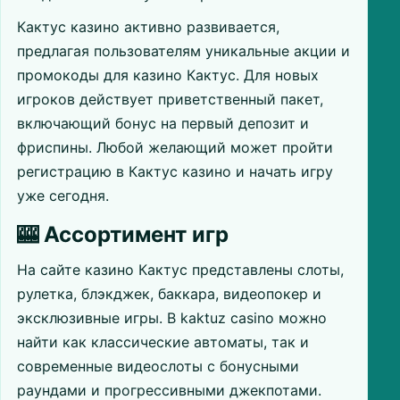
Кактус казино активно развивается,
предлагая пользователям уникальные акции и
промокоды для казино Кактус. Для новых
игроков действует приветственный пакет,
включающий бонус на первый депозит и
фриспины. Любой желающий может пройти
регистрацию в Кактус казино и начать игру
уже сегодня.
🎰 Ассортимент игр
На сайте казино Кактус представлены слоты,
рулетка, блэкджек, баккара, видеопокер и
эксклюзивные игры. В kaktuz casino можно
найти как классические автоматы, так и
современные видеослоты с бонусными
раундами и прогрессивными джекпотами.