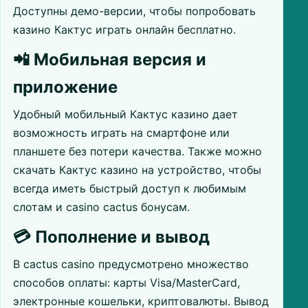
Доступны демо-версии, чтобы попробовать
казино Кактус играть онлайн бесплатно.
📲 Мобильная версия и
приложение
Удобный мобильный Кактус казино дает
возможность играть на смартфоне или
планшете без потери качества. Также можно
скачать Кактус казино на устройство, чтобы
всегда иметь быстрый доступ к любимым
слотам и casino cactus бонусам.
💳 Пополнение и вывод
В cactus casino предусмотрено множество
способов оплаты: карты Visa/MasterCard,
электронные кошельки, криптовалюты. Вывод