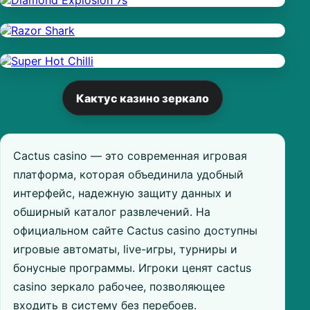
Кактус казино зеркало
Cactus casino — это современная игровая
платформа, которая объединила удобный
интерфейс, надежную защиту данных и
обширный каталог развлечений. На
официальном сайте Cactus casino доступны
игровые автоматы, live-игры, турниры и
бонусные программы. Игроки ценят cactus
casino зеркало рабочее, позволяющее
входить в систему без перебоев.