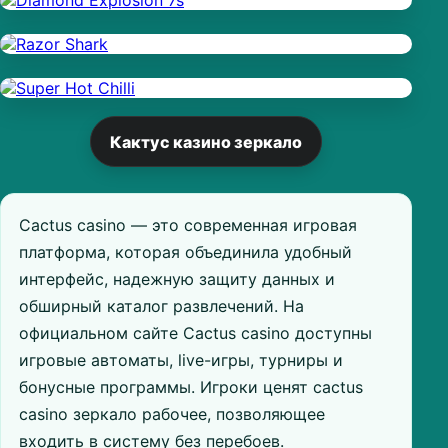
Кактус казино зеркало
Cactus casino — это современная игровая
платформа, которая объединила удобный
интерфейс, надежную защиту данных и
обширный каталог развлечений. На
официальном сайте Cactus casino доступны
игровые автоматы, live-игры, турниры и
бонусные программы. Игроки ценят cactus
casino зеркало рабочее, позволяющее
входить в систему без перебоев.