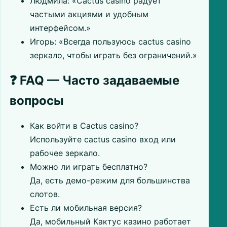
Людмила: «Cactus casino радует
частыми акциями и удобным
интерфейсом.»
Игорь: «Всегда пользуюсь cactus casino
зеркало, чтобы играть без ограничений.»
❓ FAQ — Часто задаваемые
вопросы
Как войти в Cactus casino?
Используйте cactus casino вход или
рабочее зеркало.
Можно ли играть бесплатно?
Да, есть демо-режим для большинства
слотов.
Есть ли мобильная версия?
Да, мобильный Кактус казино работает