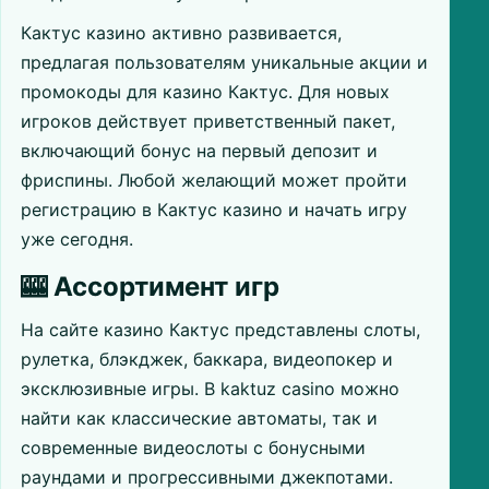
Кактус казино активно развивается,
предлагая пользователям уникальные акции и
промокоды для казино Кактус. Для новых
игроков действует приветственный пакет,
включающий бонус на первый депозит и
фриспины. Любой желающий может пройти
регистрацию в Кактус казино и начать игру
уже сегодня.
🎰 Ассортимент игр
На сайте казино Кактус представлены слоты,
рулетка, блэкджек, баккара, видеопокер и
эксклюзивные игры. В kaktuz casino можно
найти как классические автоматы, так и
современные видеослоты с бонусными
раундами и прогрессивными джекпотами.