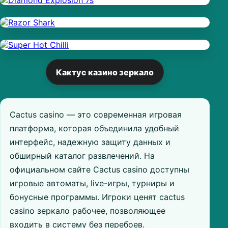
Кактус казино зеркало
Cactus casino — это современная игровая
платформа, которая объединила удобный
интерфейс, надежную защиту данных и
обширный каталог развлечений. На
официальном сайте Cactus casino доступны
игровые автоматы, live-игры, турниры и
бонусные программы. Игроки ценят cactus
casino зеркало рабочее, позволяющее
входить в систему без перебоев.