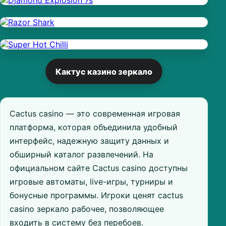
Кактус казино зеркало
Cactus casino — это современная игровая
платформа, которая объединила удобный
интерфейс, надежную защиту данных и
обширный каталог развлечений. На
официальном сайте Cactus casino доступны
игровые автоматы, live-игры, турниры и
бонусные программы. Игроки ценят cactus
casino зеркало рабочее, позволяющее
входить в систему без перебоев.