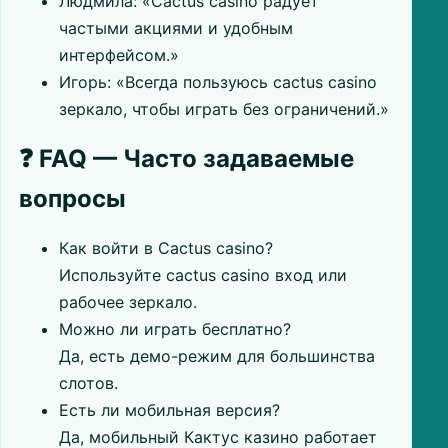
Людмила: «Cactus casino радует
частыми акциями и удобным
интерфейсом.»
Игорь: «Всегда пользуюсь cactus casino
зеркало, чтобы играть без ограничений.»
❓ FAQ — Часто задаваемые
вопросы
Как войти в Cactus casino?
Используйте cactus casino вход или
рабочее зеркало.
Можно ли играть бесплатно?
Да, есть демо-режим для большинства
слотов.
Есть ли мобильная версия?
Да, мобильный Кактус казино работает