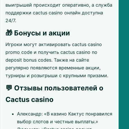
выигрышей происходит оперативно, а служба
поддержки cactus casino онлайн доступна
24/7.
🎁 Бонусы и акции
Игроки могут активировать cactus casino
promo code и получить cactus casino no
deposit bonus codes. Также на сайте
регулярно появляются временные акции,
турниры и розыгрыши с крупными призами.
💬 Отзывы пользователей о
Cactus casino
Александр: «В казино Кактус понравился
выбор слотов и честные выплаты.»