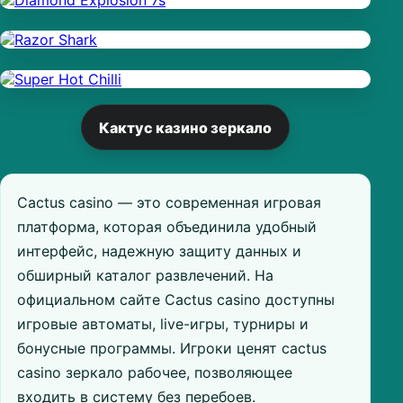
Кактус казино зеркало
Cactus casino — это современная игровая
платформа, которая объединила удобный
интерфейс, надежную защиту данных и
обширный каталог развлечений. На
официальном сайте Cactus casino доступны
игровые автоматы, live-игры, турниры и
бонусные программы. Игроки ценят cactus
casino зеркало рабочее, позволяющее
входить в систему без перебоев.