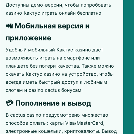
Доступны демо-версии, чтобы попробовать
казино Кактус играть онлайн бесплатно.
📲 Мобильная версия и
приложение
Удобный мобильный Кактус казино дает
возможность играть на смартфоне или
планшете без потери качества. Также можно
скачать Кактус казино на устройство, чтобы
всегда иметь быстрый доступ к любимым
слотам и casino cactus бонусам.
💳 Пополнение и вывод
В cactus casino предусмотрено множество
способов оплаты: карты Visa/MasterCard,
электронные кошельки, криптовалюты. Вывод