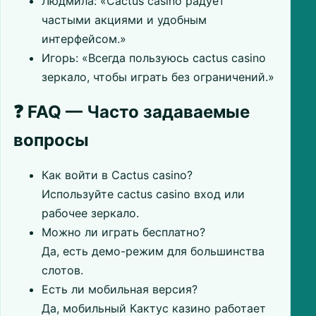
Людмила: «Cactus casino радует
частыми акциями и удобным
интерфейсом.»
Игорь: «Всегда пользуюсь cactus casino
зеркало, чтобы играть без ограничений.»
❓ FAQ — Часто задаваемые
вопросы
Как войти в Cactus casino?
Используйте cactus casino вход или
рабочее зеркало.
Можно ли играть бесплатно?
Да, есть демо-режим для большинства
слотов.
Есть ли мобильная версия?
Да, мобильный Кактус казино работает