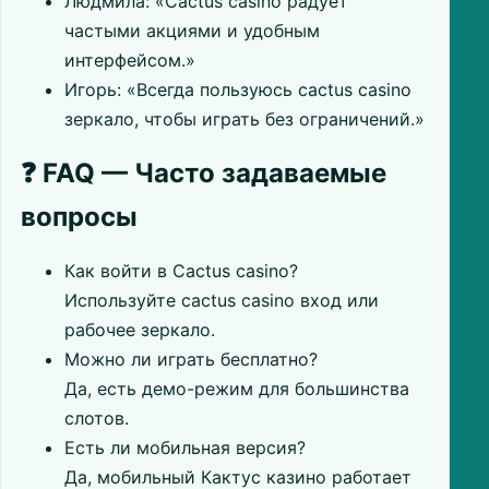
Людмила: «Cactus casino радует
частыми акциями и удобным
интерфейсом.»
Игорь: «Всегда пользуюсь cactus casino
зеркало, чтобы играть без ограничений.»
❓ FAQ — Часто задаваемые
вопросы
Как войти в Cactus casino?
Используйте cactus casino вход или
рабочее зеркало.
Можно ли играть бесплатно?
Да, есть демо-режим для большинства
слотов.
Есть ли мобильная версия?
Да, мобильный Кактус казино работает