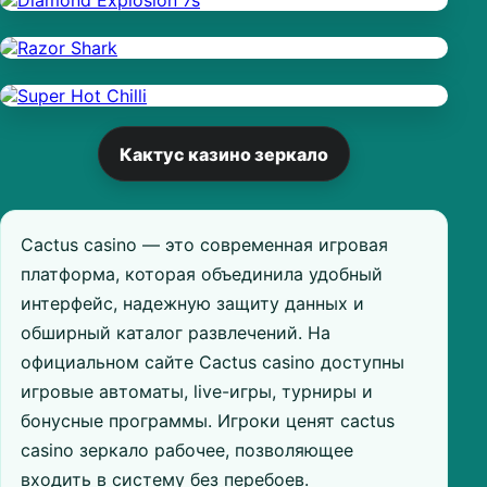
Кактус казино зеркало
Cactus casino — это современная игровая
платформа, которая объединила удобный
интерфейс, надежную защиту данных и
обширный каталог развлечений. На
официальном сайте Cactus casino доступны
игровые автоматы, live-игры, турниры и
бонусные программы. Игроки ценят cactus
casino зеркало рабочее, позволяющее
входить в систему без перебоев.