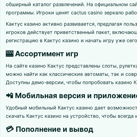
обширный каталог развлечений. На официальном сайт
программы. Игроки ценят cactus casino зеркало раб
Кактус казино активно развивается, предлагая поль
игроков действует приветственный пакет, включаю
регистрацию в Кактус казино и начать игру уже сего
🎰 Ассортимент игр
На сайте казино Кактус представлены слоты, рулетка
можно найти как классические автоматы, так и со
Доступны демо-версии, чтобы попробовать казино Ка
📲 Мобильная версия и приложени
Удобный мобильный Кактус казино дает возможность
скачать Кактус казино на устройство, чтобы всегда
💳 Пополнение и вывод