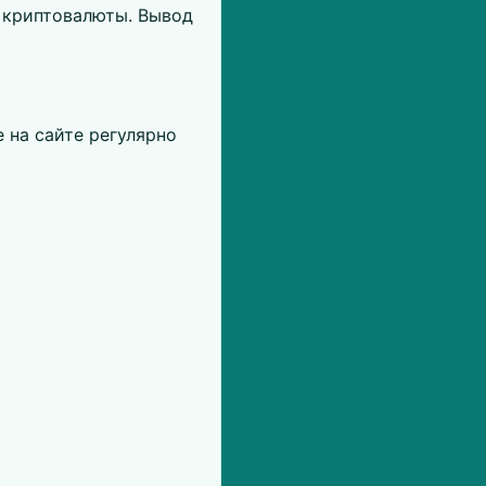
, криптовалюты. Вывод
е на сайте регулярно