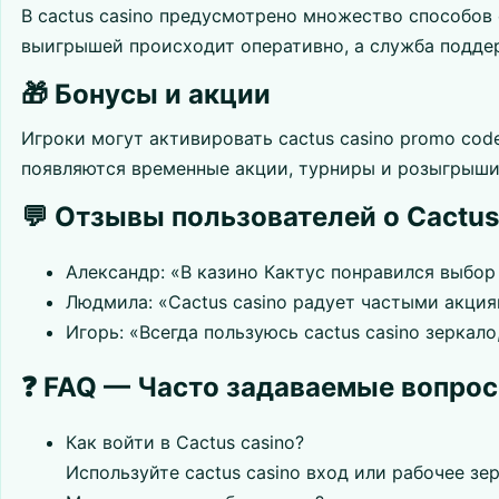
В cactus casino предусмотрено множество способов 
выигрышей происходит оперативно, а служба поддерж
🎁 Бонусы и акции
Игроки могут активировать cactus casino promo code 
появляются временные акции, турниры и розыгрыши
💬 Отзывы пользователей о Cactus
Александр: «В казино Кактус понравился выбор
Людмила: «Cactus casino радует частыми акци
Игорь: «Всегда пользуюсь cactus casino зеркало
❓ FAQ — Часто задаваемые вопро
Как войти в Cactus casino?
Используйте cactus casino вход или рабочее зер