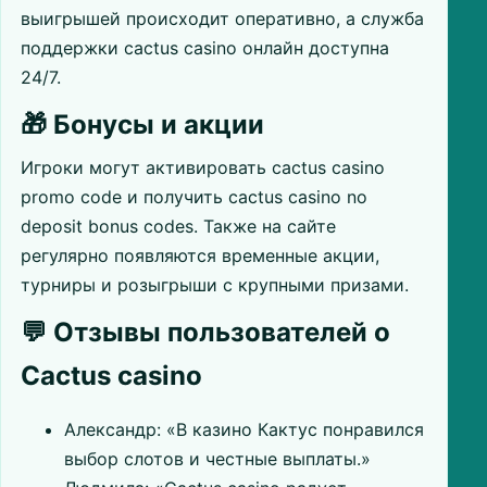
выигрышей происходит оперативно, а служба
поддержки cactus casino онлайн доступна
24/7.
🎁 Бонусы и акции
Игроки могут активировать cactus casino
promo code и получить cactus casino no
deposit bonus codes. Также на сайте
регулярно появляются временные акции,
турниры и розыгрыши с крупными призами.
💬 Отзывы пользователей о
Cactus casino
Александр: «В казино Кактус понравился
выбор слотов и честные выплаты.»