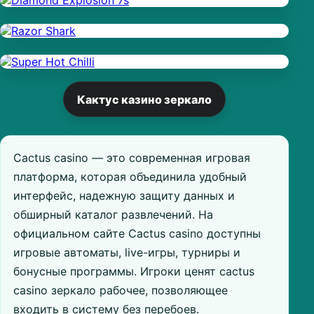
Кактус казино зеркало
Cactus casino — это современная игровая
платформа, которая объединила удобный
интерфейс, надежную защиту данных и
обширный каталог развлечений. На
официальном сайте Cactus casino доступны
игровые автоматы, live-игры, турниры и
бонусные программы. Игроки ценят cactus
casino зеркало рабочее, позволяющее
входить в систему без перебоев.