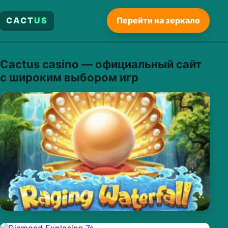
CACT
US
Перейти на зеркало
Cactus casino — официальный сайт
с широким выбором игр