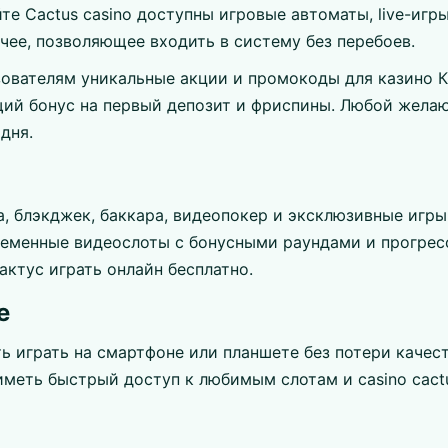
е Cactus casino доступны игровые автоматы, live-игр
очее, позволяющее входить в систему без перебоев.
зователям уникальные акции и промокоды для казино К
щий бонус на первый депозит и фриспины. Любой жел
дня.
, блэкджек, баккара, видеопокер и эксклюзивные игры.
временные видеослоты с бонусными раундами и прогре
ктус играть онлайн бесплатно.
е
 играть на смартфоне или планшете без потери качес
 иметь быстрый доступ к любимым слотам и casino cact