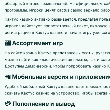
обширный каталог развлечений. На официальном сайт
программы. Игроки ценят cactus casino зеркало раб
Кактус казино активно развивается, предлагая поль
игроков действует приветственный пакет, включаю
регистрацию в Кактус казино и начать игру уже сего
🎰 Ассортимент игр
На сайте казино Кактус представлены слоты, рулетка
можно найти как классические автоматы, так и со
Доступны демо-версии, чтобы попробовать казино Ка
📲 Мобильная версия и приложени
Удобный мобильный Кактус казино дает возможность
скачать Кактус казино на устройство, чтобы всегда
💳 Пополнение и вывод