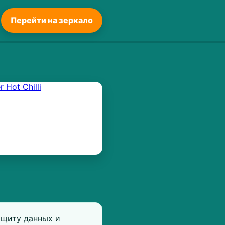
Перейти на зеркало
ащиту данных и