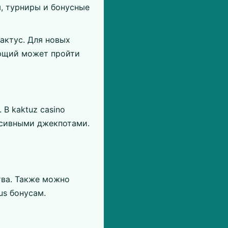
ы, турниры и бонусные
актус. Для новых
ающий может пройти
 В kaktuz casino
ссивными джекпотами.
тва. Также можно
us бонусам.