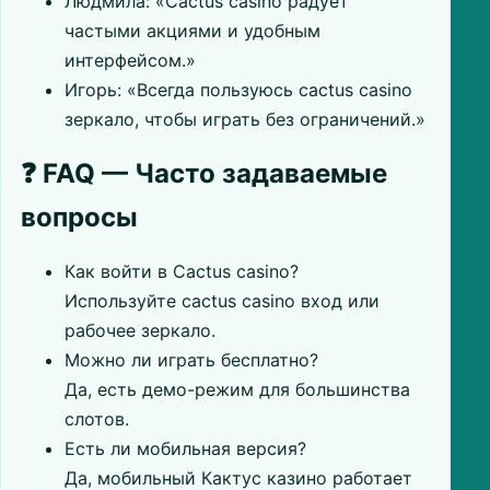
Людмила: «Cactus casino радует
частыми акциями и удобным
интерфейсом.»
Игорь: «Всегда пользуюсь cactus casino
зеркало, чтобы играть без ограничений.»
❓ FAQ — Часто задаваемые
вопросы
Как войти в Cactus casino?
Используйте cactus casino вход или
рабочее зеркало.
Можно ли играть бесплатно?
Да, есть демо-режим для большинства
слотов.
Есть ли мобильная версия?
Да, мобильный Кактус казино работает