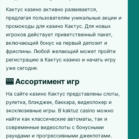
Кактус казино активно развивается,
предлагая пользователям уникальные акции и
промокоды для казино Кактус. Для новых
игроков действует приветственный пакет,
включающий бонус на первый депозит и
фриспины. Любой желающий может пройти
регистрацию в Кактус казино и начать игру
уже сегодня.
🎰 Ассортимент игр
На сайте казино Кактус представлены слоты,
рулетка, блэкджек, баккара, видеопокер и
эксклюзивные игры. В kaktuz casino можно
найти как классические автоматы, так и
современные видеослоты с бонусными
раундами и прогрессивными джекпотами.