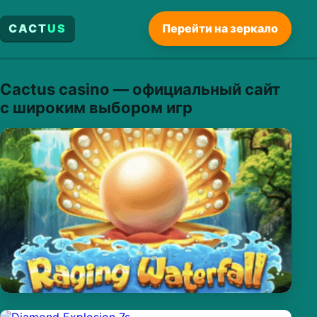
CACT
US
Перейти на зеркало
Cactus casino — официальный сайт
с широким выбором игр