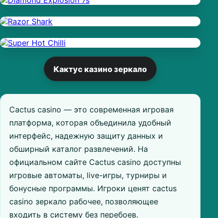
Кактус казино зеркало
Cactus casino — это современная игровая
платформа, которая объединила удобный
интерфейс, надежную защиту данных и
обширный каталог развлечений. На
официальном сайте Cactus casino доступны
игровые автоматы, live-игры, турниры и
бонусные программы. Игроки ценят cactus
casino зеркало рабочее, позволяющее
входить в систему без перебоев.