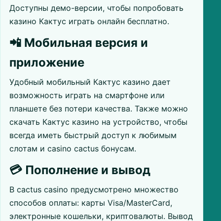
Доступны демо-версии, чтобы попробовать
казино Кактус играть онлайн бесплатно.
📲 Мобильная версия и
приложение
Удобный мобильный Кактус казино дает
возможность играть на смартфоне или
планшете без потери качества. Также можно
скачать Кактус казино на устройство, чтобы
всегда иметь быстрый доступ к любимым
слотам и casino cactus бонусам.
💳 Пополнение и вывод
В cactus casino предусмотрено множество
способов оплаты: карты Visa/MasterCard,
электронные кошельки, криптовалюты. Вывод