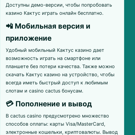
Доступны демо-версии, чтобы попробовать
казино Кактус играть онлайн бесплатно.
📲 Мобильная версия и
приложение
Удобный мобильный Кактус казино дает
возможность играть на смартфоне или
планшете без потери качества. Также можно
скачать Кактус казино на устройство, чтобы
всегда иметь быстрый доступ к любимым
слотам и casino cactus бонусам.
💳 Пополнение и вывод
В cactus casino предусмотрено множество
способов оплаты: карты Visa/MasterCard,
электронные кошельки, криптовалюты. Вывод