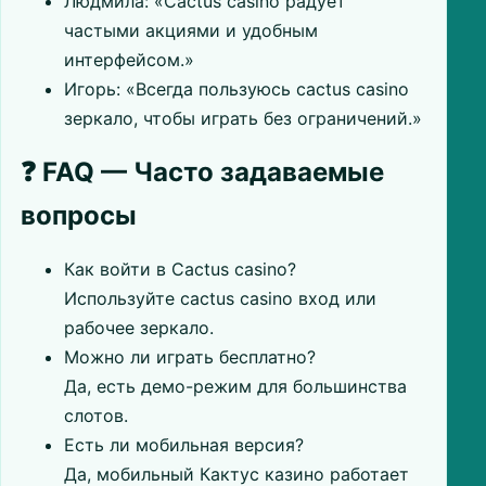
Людмила: «Cactus casino радует
частыми акциями и удобным
интерфейсом.»
Игорь: «Всегда пользуюсь cactus casino
зеркало, чтобы играть без ограничений.»
❓ FAQ — Часто задаваемые
вопросы
Как войти в Cactus casino?
Используйте cactus casino вход или
рабочее зеркало.
Можно ли играть бесплатно?
Да, есть демо-режим для большинства
слотов.
Есть ли мобильная версия?
Да, мобильный Кактус казино работает