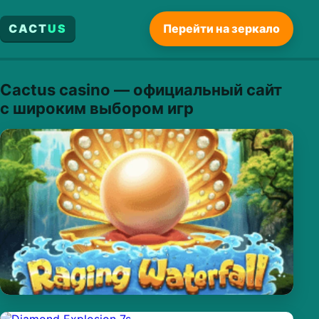
CACT
US
Перейти на зеркало
Cactus casino — официальный сайт
с широким выбором игр