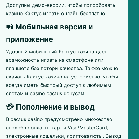
Доступны демо-версии, чтобы попробовать
казино Кактус играть онлайн бесплатно.
📲 Мобильная версия и
приложение
Удобный мобильный Кактус казино дает
возможность играть на смартфоне или
планшете без потери качества. Также можно
скачать Кактус казино на устройство, чтобы
всегда иметь быстрый доступ к любимым
слотам и casino cactus бонусам.
💳 Пополнение и вывод
В cactus casino предусмотрено множество
способов оплаты: карты Visa/MasterCard,
электронные кошельки, криптовалюты. Вывод