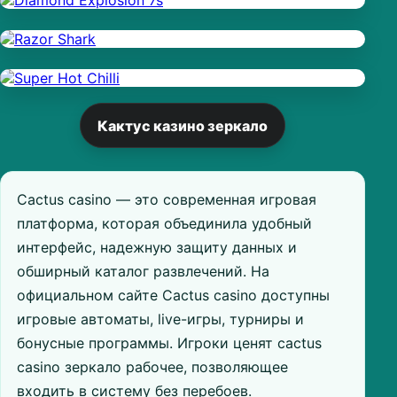
Кактус казино зеркало
Cactus casino — это современная игровая
платформа, которая объединила удобный
интерфейс, надежную защиту данных и
обширный каталог развлечений. На
официальном сайте Cactus casino доступны
игровые автоматы, live-игры, турниры и
бонусные программы. Игроки ценят cactus
casino зеркало рабочее, позволяющее
входить в систему без перебоев.