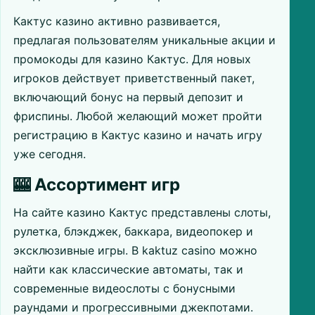
Кактус казино активно развивается,
предлагая пользователям уникальные акции и
промокоды для казино Кактус. Для новых
игроков действует приветственный пакет,
включающий бонус на первый депозит и
фриспины. Любой желающий может пройти
регистрацию в Кактус казино и начать игру
уже сегодня.
🎰 Ассортимент игр
На сайте казино Кактус представлены слоты,
рулетка, блэкджек, баккара, видеопокер и
эксклюзивные игры. В kaktuz casino можно
найти как классические автоматы, так и
современные видеослоты с бонусными
раундами и прогрессивными джекпотами.