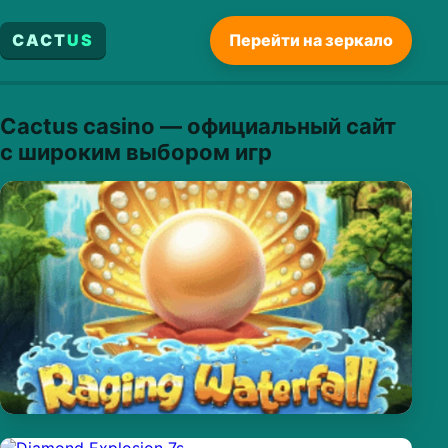
CACT
US
Перейти на зеркало
Cactus casino — официальный сайт
с широким выбором игр